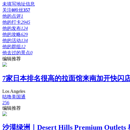
未填写地址信息
关注
0
粉丝
357
他的点评
1
他的打卡
2945
他的发布
124
他的攻略
629
他的活动
134
他的群组
12
他去过的景点
0
编辑推荐
7家日本排名很高的拉面馆来南加开快闪
Los Angeles
咕噜美国通
256
编辑推荐
沙漠绿洲｜Desert Hills Premium Outle