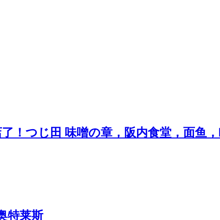
店了！つじ田 味噌の章，阪内食堂，面鱼
ts 奥特莱斯