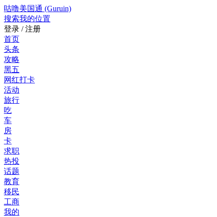
咕噜美国通 (Guruin)
搜索
我的位置
登录 / 注册
首页
头条
攻略
黑五
网红打卡
活动
旅行
吃
车
房
卡
求职
热投
话题
教育
移民
工商
我的