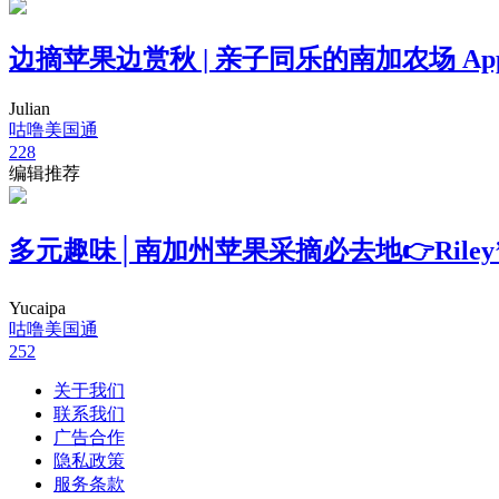
边摘苹果边赏秋 | 亲子同乐的南加农场 Apple S
Julian
咕噜美国通
228
编辑推荐
多元趣味│南加州苹果采摘必去地👉Riley’s A
Yucaipa
咕噜美国通
252
关于我们
联系我们
广告合作
隐私政策
服务条款