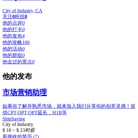
City of Industry, CA
关注
0
粉丝
0
他的点评
0
他的打卡
0
他的发布
4
他的攻略
106
他的活动
0
他的群组
0
他去过的景点
0
他的发布
市场营销助理
如果你了解并熟悉市场，就来加入我们分享你的创意灵感！提
供CPT,OPT,OPT延长，H1B等
ShipSaving
City of Industry
$ 18 ~ $ 23
时薪
新接收的简历 (7)