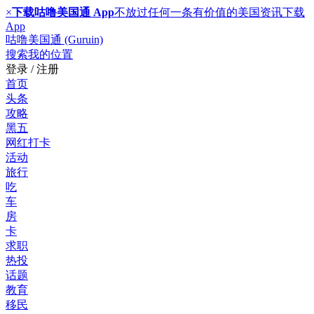
×
下载咕噜美国通 App
不放过任何一条有价值的美国资讯
下载
App
咕噜美国通 (Guruin)
搜索
我的位置
登录 / 注册
首页
头条
攻略
黑五
网红打卡
活动
旅行
吃
车
房
卡
求职
热投
话题
教育
移民