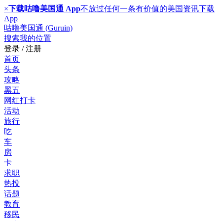
×
下载咕噜美国通 App
不放过任何一条有价值的美国资讯
下载
App
咕噜美国通 (Guruin)
搜索
我的位置
登录 / 注册
首页
头条
攻略
黑五
网红打卡
活动
旅行
吃
车
房
卡
求职
热投
话题
教育
移民