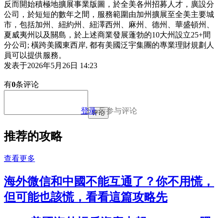
反而開始積極地擴展事業版圖，於全美各州招募人才，廣設分
公司，於短短的數年之間，服務範圍由加州擴展至全美主要城
市，包括加州、紐約州、紐澤西州、麻州、德州、華盛頓州、
夏威夷州以及關島，於上述商業發展蓬勃的10大州設立25+間
分公司; 橫跨美國東西岸, 都有美國泛宇集團的專業理財規劃人
員可以提供服務。
发表于
2026年5月26日 14:23
有
0
条评论
登录
后参与评论
评论
推荐的攻略
查看更多
海外微信和中國不能互通了？你不用慌，
但可能也該慌，看看這篇攻略先