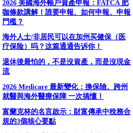
2026 美國海外帳戶資產申報：FATCA 肥
咖條款講解！誰要申報、如何申報、申報
門檻？
海外人士/非居民可以在加州买健保（医
疗保险）吗？这篇通通告诉你！
退休後最怕的，不是沒資產，而是沒現金
流
2026 Medicare 最新變化：換保險、跨州
就醫與海外醫療保障 一次搞懂！
富蘭克林的名言啟示：財富傳承中稅務合
規的3個核心要點