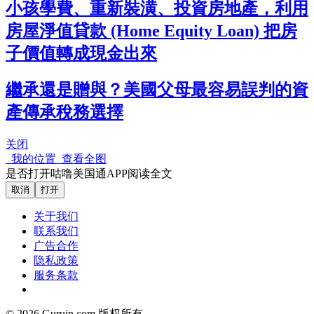
小孩學費、重新裝潢、投資房地產，利用
房屋淨值貸款 (Home Equity Loan) 把房
子價值轉成現金出來
繼承還是贈與？美國父母最容易誤判的資
產傳承稅務選擇
关闭
我的位置
查看全图
是否打开咕噜美国通APP阅读全文
取消
打开
关于我们
联系我们
广告合作
隐私政策
服务条款
© 2026 Guruin.com 版权所有