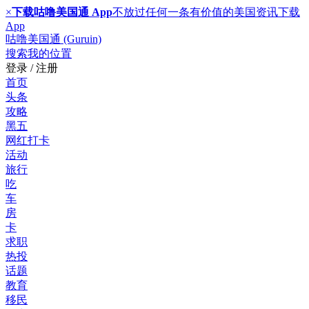
×
下载咕噜美国通 App
不放过任何一条有价值的美国资讯
下载
App
咕噜美国通 (Guruin)
搜索
我的位置
登录 / 注册
首页
头条
攻略
黑五
网红打卡
活动
旅行
吃
车
房
卡
求职
热投
话题
教育
移民