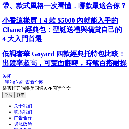
帶、款式風格一次看懂，哪款最適合你？
小香這樣買！4 款 $5000 內就能入手的
Chanel 經典包：聖誕送禮與犒賞自己的
4 大入門首選
低調奢華 Goyard 四款經典托特包比較：
出鏡率超高，可雙面翻轉，時髦百搭耐操
关闭
我的位置
查看全图
是否打开咕噜美国通APP阅读全文
取消
打开
关于我们
联系我们
广告合作
隐私政策